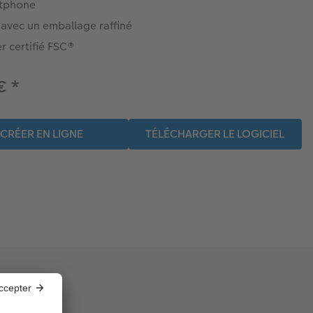
tphone
 avec un emballage raffiné
r certifié FSC®
 €
*