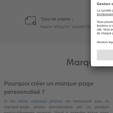
Type de papier :
Papier 300g/m² certifié FSC®
Marque-pag
Pourquoi créer un marque-page
personnalisé ?
Si les
idées cadeaux photos
ne manquent pas, le
marque-page photo personnalisé est un produit
particulièrement original. Voué à prendre place dans