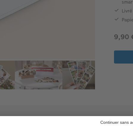
smar
Livré
Papie
9,90
Informations produit :