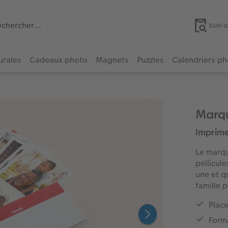
Suivi
urales
Cadeaux photo
Magnets
Puzzles
Calendriers p
o
Marqu
Imprime
Le marqu
pellicule
une et q
famille 
Place
Forma