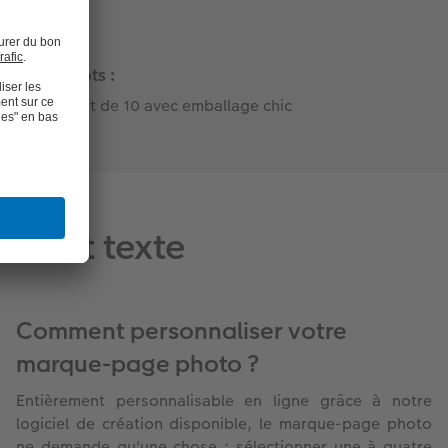
Lots :
Lot de 10 avec emballage chic
to et texte
Comment personnaliser votre
marque-page photo ?
Entièrement personnalisable en ligne grâce à notre
logiciel de création disponible, le marque-page photo
ne demande qu'une chose : sélectionner une à quatre