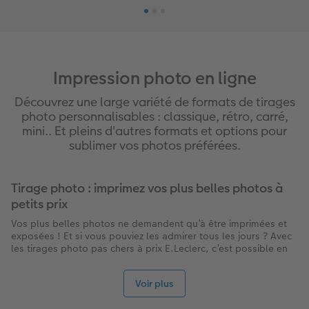
Impression photo en ligne
Découvrez une large variété de formats de tirages
photo personnalisables : classique, rétro, carré,
mini.. Et pleins d'autres formats et options pour
sublimer vos photos préférées.
Tirage photo : imprimez vos plus belles photos à
petits prix
Vos plus belles photos ne demandent qu’à être imprimées et
exposées ! Et si vous pouviez les admirer tous les jours ? Avec
les tirages photo pas chers à prix E.Leclerc, c’est possible en
quelques clics ! Tirage photo classique, tirage photo rétro,
tirage photo carré, tirage fine art, marque-page photo,
Voir plus
magnet photo personnalisé… Nous proposons un large choix
de tirages photo pour répondre aux envies de chacun. Libres à