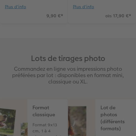
Plus d'info
Plus d'info
9,90 €
*
17,90 €
*
dès
Lots de tirages photo
Commandez en ligne vos impressions photo
préférées par lot : disponibles en format mini,
classique ou XL.
Format
Lot de
classique
photos
(différents
Format 9x13
formats)
cm, 1 à 4