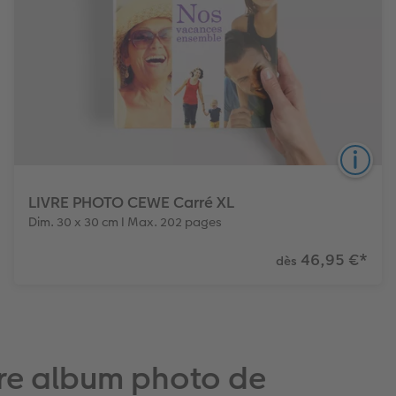
LIVRE PHOTO CEWE Carré XL
Dim. 30 x 30 cm I Max. 202 pages
46,95 €
*
dès
6
3
Papiers
Couvertures
Effet relief
Le format carré s’adapte à toutes vos occasions.
tre album photo de
Parfait pour un cadeau surprise qui fera sensation !