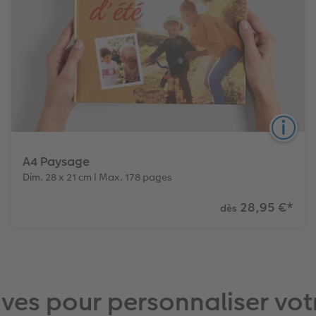
A4 Paysage
Dim. 28 x 21 cm I Max. 178 pages
28,95 €
*
dès
6
3
Papiers
Couvertures
Effet relief
Le format best-seller ! Idéal pour réaliser un livre
ives pour personnaliser vo
photo familial qui retrace vos meilleurs moments