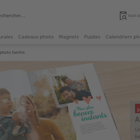
Suivi
urales
Cadeaux photo
Magnets
Puzzles
Calendriers p
photo famille
A
Un
be