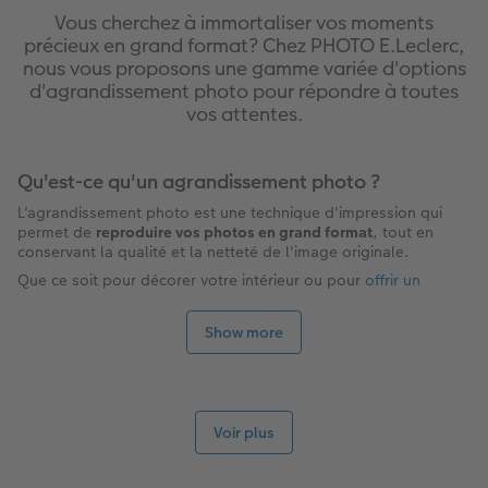
Vous cherchez à immortaliser vos moments
précieux en grand format? Chez PHOTO E.Leclerc,
nous vous proposons une gamme variée d'options
d'agrandissement photo pour répondre à toutes
vos attentes.
Qu'est-ce qu'un agrandissement photo ?
L'agrandissement photo est une technique d'impression qui
permet de
reproduire vos photos en grand format
, tout en
conservant la qualité et la netteté de l'image originale.
Que ce soit pour décorer votre intérieur ou pour
offrir un
cadeau personnalisé
,
l'agrandissement photo
est la solution
idéale.
Show more
Pourquoi choisir PHOTO E.Leclerc pour vos
agrandissements photo ?
En tant que leader européen du
développement photo
, PHOTO
E.Leclerc vous garantit une qualité d'impression
Voir plus
exceptionnelle. Nos techniciens experts utilisent les techniques
d'impression les plus avancées pour vous offrir des
agrandissements photo
d'une netteté et d'une luminosité