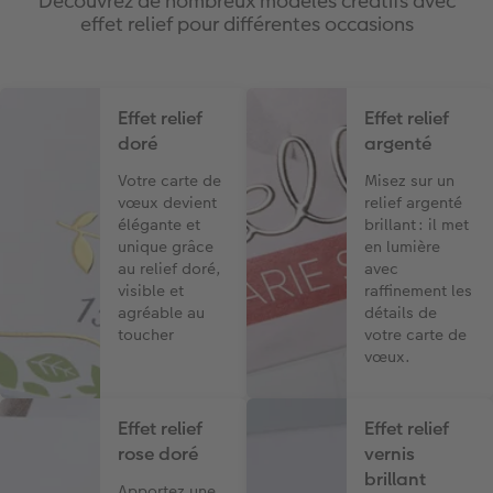
Découvrez de nombreux modèles créatifs avec
effet relief pour différentes occasions
Effet relief
Effet relief
doré
argenté
Votre carte de
Misez sur un
vœux devient
relief argenté
élégante et
brillant : il met
unique grâce
en lumière
au relief doré,
avec
visible et
raffinement les
agréable au
détails de
toucher
votre carte de
vœux.
Effet relief
Effet relief
rose doré
vernis
brillant
Apportez une