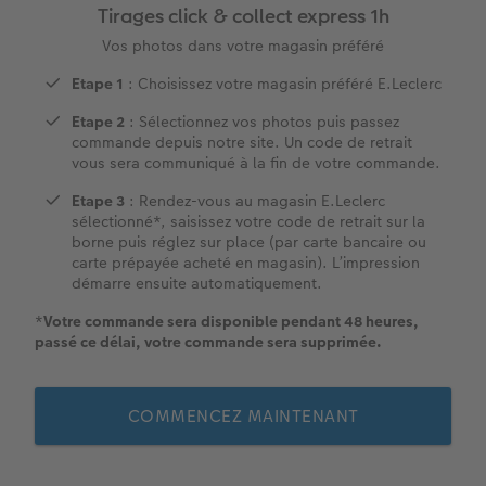
Tirages click & collect express 1h
Livre photo XXL Paysage
Tirages photo sur papier 100% recyclé
Photo hexagonale
Porte-clés photo
Faire-part Baptême
Vos photos dans votre magasin préféré
hoto
Livre photo Carré
Tirage photo carrés
Photo sous plexi
Boule à neige personnalisée
Carte remerciement
Etape 1
: Choisissez votre magasin préféré E.Leclerc
Etape 2
: Sélectionnez vos photos puis passez
Livre photo A5 Paysage
Tirage photo rétro
Photo sur carton mousse
E-carte cadeau PHOTO E.Leclerc
Cartes évènement avec rabat
commande depuis notre site. Un code de retrait
vous sera communiqué à la fin de votre commande.
tité
Livre photo Petit Carré
Tirages créatifs
Tableau Photo Prestige
Tirages créatifs
Carte postale en ligne
Etape 3
: Rendez-vous au magasin E.Leclerc
sélectionné*, saisissez votre code de retrait sur la
Album photo lin ou cuir
Poster photo
Cadres photo
Jeux personnalisés
Faire-part avec photo détachable
borne puis réglez sur place (par carte bancaire ou
O E.Leclerc
carte prépayée acheté en magasin). L’impression
démarre ensuite automatiquement.
Thèmes d'albums photo
Agrandissement photo
Pêle-mêle photo
Décoration personnalisée
*
Votre commande sera disponible pendant 48 heures,
passé ce délai, votre commande sera supprimée.
Album photo voyage
Stickers personnalisés
Porte-poster en bois
Magnets photo
Livre photo de l’année
Lot de photos
Cadre multi photos
Textiles personnalisés
COMMENCEZ MAINTENANT
Album photo mariage
Boite photo souvenirs
Affiche carte personnalisée
Ecole et bureau