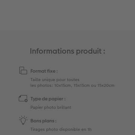
Album photo famille
Trouver une borne
Boîte cadeau
Faber Castell
Informations produit :
Format fixe :
Taille unique pour toutes
les photos: 10x15cm, 15x15cm ou 15x20cm
Type de papier :
Papier photo brillant
Bons plans :
Tirages photo disponible en 1h