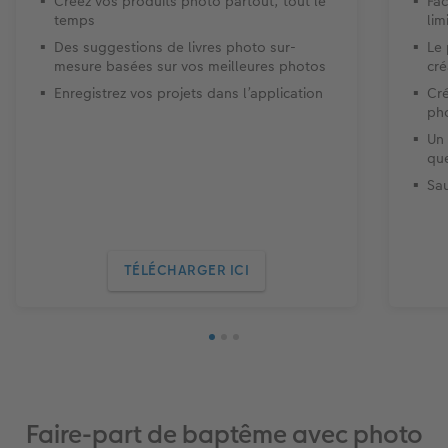
Créez vos produits photo partout, tout le
Fac
temps
lim
Des suggestions de livres photo sur-
Le
mesure basées sur vos meilleures photos
cré
Enregistrez vos projets dans l’application
Cré
ph
Un 
que
Sa
TÉLÉCHARGER ICI
Faire-part de baptême avec photo