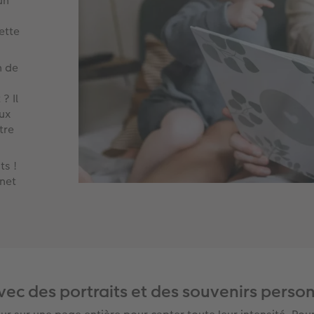
un
ette
n de
? Il
eux
tre
ts !
nnet
c des portraits et des souvenirs person