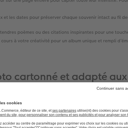
aleur sur une page entière pour capter toute leur intensité. P
 et les dates pour préserver chaque souvenir intact au fil de
 tendres poèmes ou des citations inspirantes pour une touch
e cours à votre créativité pour un album unique et rempli d’ém
to cartonné et adapté aux 