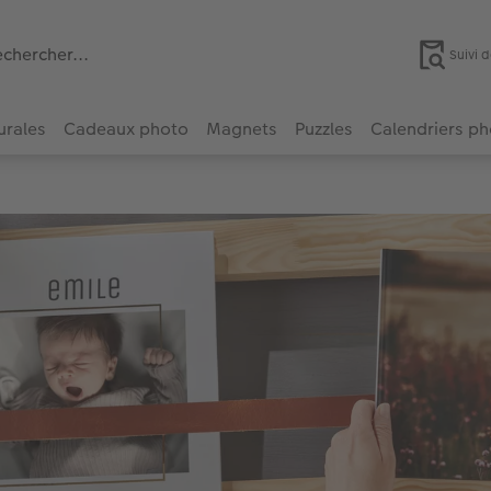
Suivi
urales
Cadeaux photo
Magnets
Puzzles
Calendriers p