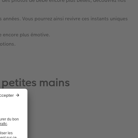
our des photos de bébé encore plus belles, découvrez nos
s années. Vous pourrez ainsi revivre ces instants uniques
e encore plus émotive.
otions.
petites mains