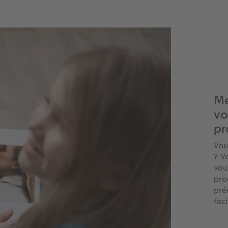
Me
vo
pr
Vou
? V
vou
pro
pré
fac