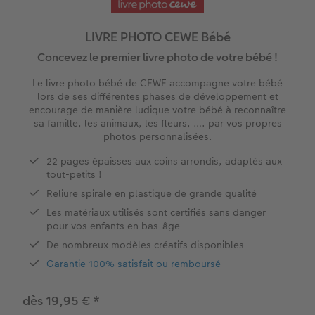
hoto
Livre photo Carré
Tirage photo carrés
Photo sous plexi
Boule à neige personnalisée
Carte remerciement
LIVRE PHOTO CEWE Bébé
Livre photo A5 Paysage
Tirage photo rétro
Photo sur carton mousse
E-carte cadeau PHOTO E.Leclerc
Cartes évènement avec rabat
Concevez le premier livre photo de votre bébé !
tité
Livre photo Petit Carré
Tirages créatifs
Tableau Photo Prestige
Tirages créatifs
Carte postale en ligne
Le livre photo bébé de CEWE accompagne votre bébé
lors de ses différentes phases de développement et
Album photo lin ou cuir
Poster photo
Cadres photo
Jeux personnalisés
Faire-part avec photo détachable
encourage de manière ludique votre bébé à reconnaître
O E.Leclerc
sa famille, les animaux, les fleurs, …. par vos propres
photos personnalisées.
Thèmes d'albums photo
Agrandissement photo
Pêle-mêle photo
Décoration personnalisée
22 pages épaisses aux coins arrondis, adaptés aux
Album photo voyage
Stickers personnalisés
Porte-poster en bois
Magnets photo
tout-petits !
Reliure spirale en plastique de grande qualité
Livre photo de l’année
Lot de photos
Cadre multi photos
Textiles personnalisés
Les matériaux utilisés sont certifiés sans danger
pour vos enfants en bas-âge
Album photo mariage
Boite photo souvenirs
Affiche carte personnalisée
Ecole et bureau
De nombreux modèles créatifs disponibles
Garantie 100% satisfait ou remboursé
Album photo famille
Trouver une borne
Boîte cadeau
dès 19,95 €
*
Faber Castell