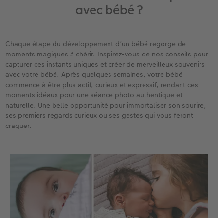
hoto
Livre photo Carré
Tirage photo carrés
Photo sous plexi
Boule à neige personnalisée
Carte remerciement
avec bébé ?
Livre photo A5 Paysage
Tirage photo rétro
Photo sur carton mousse
E-carte cadeau PHOTO E.Leclerc
Cartes évènement avec rabat
Chaque étape du développement d’un bébé regorge de
tité
Livre photo Petit Carré
Tirages créatifs
Tableau Photo Prestige
Tirages créatifs
Carte postale en ligne
moments magiques à chérir. Inspirez-vous de nos conseils pour
capturer ces instants uniques et créer de merveilleux souvenirs
Album photo lin ou cuir
Poster photo
Cadres photo
Jeux personnalisés
Faire-part avec photo détachable
avec votre bébé. Après quelques semaines, votre bébé
O E.Leclerc
commence à être plus actif, curieux et expressif, rendant ces
moments idéaux pour une séance photo authentique et
Thèmes d'albums photo
Agrandissement photo
Pêle-mêle photo
Décoration personnalisée
naturelle. Une belle opportunité pour immortaliser son sourire,
ses premiers regards curieux ou ses gestes qui vous feront
Album photo voyage
Stickers personnalisés
Porte-poster en bois
Magnets photo
craquer.
Livre photo de l’année
Lot de photos
Cadre multi photos
Textiles personnalisés
Album photo mariage
Boite photo souvenirs
Affiche carte personnalisée
Ecole et bureau
Album photo famille
Trouver une borne
Boîte cadeau
Faber Castell