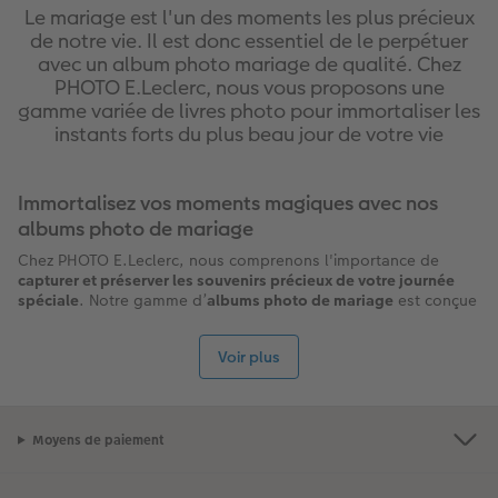
Le mariage est l'un des moments les plus précieux
de notre vie. Il est donc essentiel de le perpétuer
avec un album photo mariage de qualité. Chez
PHOTO E.Leclerc, nous vous proposons une
gamme variée de livres photo pour immortaliser les
instants forts du plus beau jour de votre vie
Immortalisez vos moments magiques avec nos
albums photo de mariage
Chez PHOTO E.Leclerc, nous comprenons l'importance de
capturer et préserver les souvenirs précieux de votre journée
spéciale
. Notre gamme d’
albums photo de mariage
est conçue
pour répondre à tous vos besoins et envies. Que vous
recherchiez un album élégant et classique ou une création plus
Voir plus
moderne et personnalisée, nous avons ce qu'il vous faut.
Nos
albums photo de mariage
sont disponibles dans plusieurs
formats pour s'adapter à vos préférences. Du
format A4
panorama
(28 × 21 cm), idéal pour mettre en valeur vos photos
Moyens de paiement
de couple, au
format XXL paysage
(38 × 29 cm), parfait pour
vos clichés panoramiques, en passant par le
format XXL
portrait
(28 × 36 cm) qui sublime vos portraits et photos de