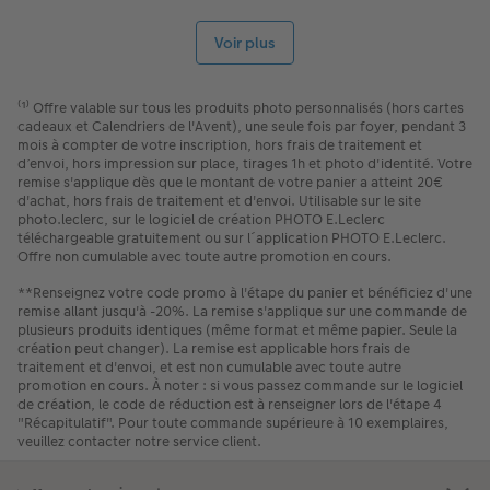
vous attendez, pensez au calendrier photo de PHOTO E.Leclerc
! Plus encore, avec le calendrier photo personnalisé 2026,
Voir plus
vivez chaque jour plus fort au rythme de vos clichés favoris et
plus beaux souvenirs. Pour embellir un bureau, habiller votre
mur, se glisser dans votre sac ou ensoleiller vos journées, nos
calendriers à personnaliser sont pratiques et décoratifs. Créer
⁽¹⁾ Offre valable sur tous les produits photo personnalisés (hors cartes
votre propre calendrier personnalisable pour l'année 2026
cadeaux et Calendriers de l'Avent), une seule fois par foyer, pendant 3
avec vos photos et textes, ça vous dit ?
mois à compter de votre inscription, hors frais de traitement et
d’envoi, hors impression sur place, tirages 1h et photo d'identité. Votre
Plus de 25 formats de calendriers photo
remise s'applique dès que le montant de votre panier a atteint 20€
d'achat, hors frais de traitement et d'envoi. Utilisable sur le site
Riche de sa diversité comme pour nos
tirages photo
, notre
photo.leclerc, sur le logiciel de création PHOTO E.Leclerc
gamme de calendriers vous propose plus de 25 modèles
téléchargeable gratuitement ou sur l´application PHOTO E.Leclerc.
différents aux multiples formats pour varier les plaisirs et les
Offre non cumulable avec toute autre promotion en cours.
usages. Vous avez forcément une bonne raison de choisir nos
calendriers photo. Plutôt calendrier mural, calendrier de
**Renseignez votre code promo à l'étape du panier et bénéficiez d'une
bureau ou agenda personnalisé ? Laissez-vous inspirer et faites
remise allant jusqu'à -20%. La remise s'applique sur une commande de
votre choix !
plusieurs produits identiques (même format et même papier. Seule la
création peut changer). La remise est applicable hors frais de
A2, A3, A4, A5, carré, carré XL, XXL panorama, en double
traitement et d'envoi, et est non cumulable avec toute autre
page ou non mais aussi trimestriel ou annuel, pour quel
promotion en cours. À noter : si vous passez commande sur le logiciel
calendrier mural personnalisé
allez-vous craquer ? Ornez
de création, le code de réduction est à renseigner lors de l'étape 4
votre mur d'un calendrier de qualité et adapté à vos
"Récapitulatif". Pour toute commande supérieure à 10 exemplaires,
envies.
veuillez contacter notre service client.
Vous préférez le format agenda ? Agenda scolaire,