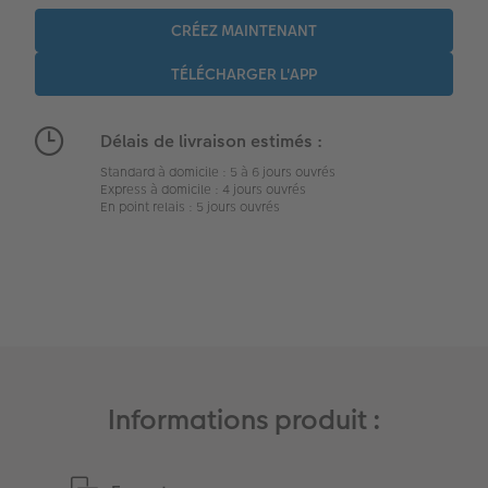
Album photo famille
Trouver une borne
Boîte cadeau
Faber Castell
Délais de livraison estimés :
Standard à domicile : 5 à 6 jours ouvrés
Express à domicile : 4 jours ouvrés
En point relais : 5 jours ouvrés
Informations produit :