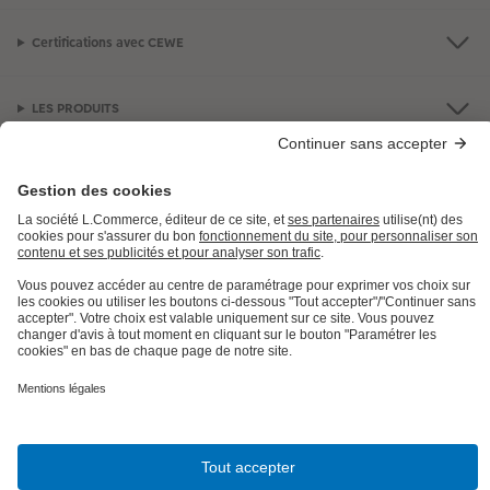
Certifications avec CEWE
LES PRODUITS
E.LECLERC
AIDE ET INFORMATION
INFORMATIONS LÉGALES
Besoin d'aide ou d'un conseil pour créer votre produit ?
09 80 09 00 90
,
7j/7, de 9h à 22h (prix d’un appel local)
x
Encore mieux dans l'App PHOTO E.