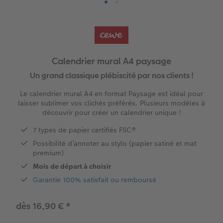
Livre photo XXL Paysage
Tirages photo sur papier 100% recyclé
Photo hexagonale
Porte-clés photo
Faire-part Baptême
hoto
Livre photo Carré
Tirage photo carrés
Photo sous plexi
Boule à neige personnalisée
Carte remerciement
Calendrier mural A4 paysage
Livre photo A5 Paysage
Tirage photo rétro
Photo sur carton mousse
E-carte cadeau PHOTO E.Leclerc
Cartes évènement avec rabat
Un grand classique plébiscité par nos clients !
tité
Livre photo Petit Carré
Tirages créatifs
Tableau Photo Prestige
Tirages créatifs
Carte postale en ligne
Le calendrier mural A4 en format Paysage est idéal pour
laisser sublimer vos clichés préférés. Plusieurs modèles à
Album photo lin ou cuir
Poster photo
Cadres photo
Jeux personnalisés
Faire-part avec photo détachable
découvrir pour créer un calendrier unique !
O E.Leclerc
7 types de papier certifiés FSC®
Thèmes d'albums photo
Agrandissement photo
Pêle-mêle photo
Décoration personnalisée
Possibilité d’annoter au stylo (papier satiné et mat
premium)
Album photo voyage
Stickers personnalisés
Porte-poster en bois
Magnets photo
Mois de départ à choisir
Garantie 100% satisfait ou remboursé
Livre photo de l’année
Lot de photos
Cadre multi photos
Textiles personnalisés
dès 16,90 €
*
Album photo mariage
Boite photo souvenirs
Affiche carte personnalisée
Ecole et bureau