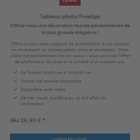
hoto
Livre photo Carré
Tirage photo carrés
Photo sous plexi
Boule à neige personnalisée
Carte remerciement
Tableau photo Prestige
Livre photo A5 Paysage
Tirage photo rétro
Photo sur carton mousse
E-carte cadeau PHOTO E.Leclerc
Cartes évènement avec rabat
Offrez-vous une décoration murale personnalisée de
la plus grande élégance !
tité
Livre photo Petit Carré
Tirages créatifs
Tirages créatifs
Carte postale en ligne
Tableau Photo Prestige
Offrez le plus beau support de présentation à vos photos
Album photo lin ou cuir
Poster photo
Cadres photo
Jeux personnalisés
Faire-part avec photo détachable
en choisissant un tableau photo plexi et aluminium. Votre
O E.Leclerc
cliché est parfaitement mis en valeur : vous associez l’effet
de profondeur du plexi et la solidité d’un support alu.
Thèmes d'albums photo
Agrandissement photo
Pêle-mêle photo
Décoration personnalisée
Du format 20x20 cm à 100x150 cm​
Album photo voyage
Stickers personnalisés
Porte-poster en bois
Magnets photo
Format sur mesure disponible ​
Disponible avec cadre
Livre photo de l’année
Lot de photos
Cadre multi photos
Textiles personnalisés
De très haute qualité avec un bel effet de
profondeur
Album photo mariage
Boite photo souvenirs
Affiche carte personnalisée
Ecole et bureau
dès 29,90 €
*
Album photo famille
Trouver une borne
Boîte cadeau
Faber Castell