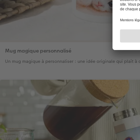
Mug magique personnalisé
Un mug magique à personnaliser : une idée originale qui plaît à 