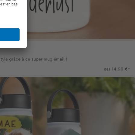
style grâce à ce super mug émail !
14,90 €
*
dès