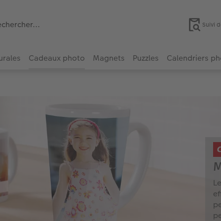
Suivi
urales
Cadeaux photo
Magnets
Puzzles
Calendriers p
M
Le
ef
pe
pe