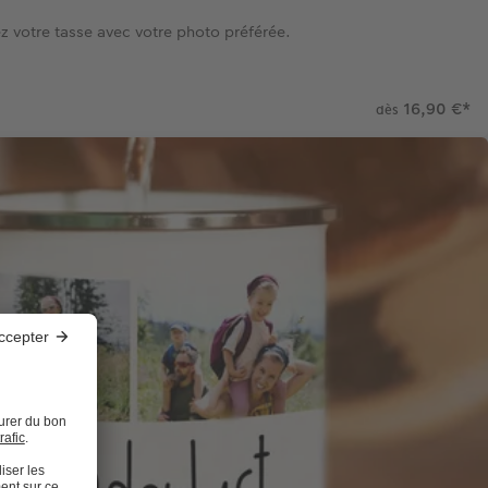
z votre tasse avec votre photo préférée.
16,90 €
*
dès