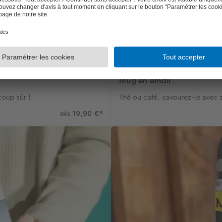
Mug en émail
coup sûr !
Thé ou café, savourez-le avec 
19,90 €
*
dès