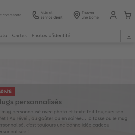
Aide et
Trouver
 de commande
service client
une borne
hoto
Cartes
Photos d’identité
ugs personnalisés
 mug personnalisé avec photo et texte fait toujours son
fet ! Au réveil, au goûter ou en soirée... la tasse ou le mug
rsonnalisé, c'est toujours une bonne idée cadeau
rsonnalisée !