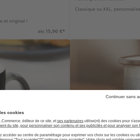
Classique ou XXL, personnalise
 et original !
15,90 €
*
dès