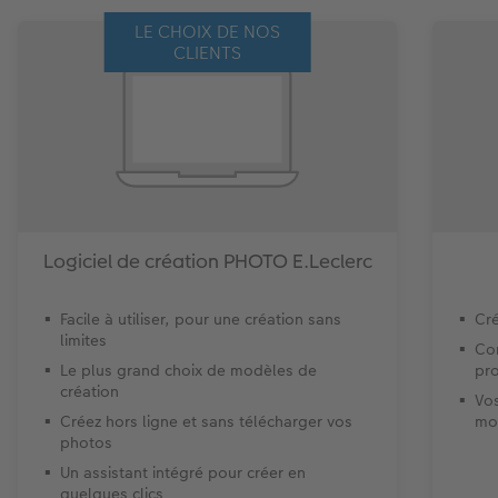
LE CHOIX DE NOS
CLIENTS
Logiciel de création PHOTO E.Leclerc
Facile à utiliser, pour une création sans
Cré
limites
Con
Le plus grand choix de modèles de
pro
création
Vo
Créez hors ligne et sans télécharger vos
mo
photos
Un assistant intégré pour créer en
quelques clics