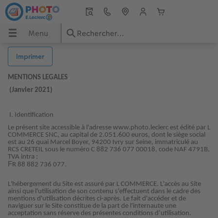
Menu
Menu
LIVRE PHOTO CEWE
Tirages photo
Décos murales
Cadeaux photo
Magnets
Calendriers photo
Cartes
Imprimer
 CEWE
MENTIONS LEGALES
Tous nos albums photo
Tous nos tirages photo
Toutes nos décos murales
Tous nos cadeaux photo
Tous nos magnets photo
Tous nos calendriers photo
Tous nos faire-part
(Janvier 2021)
Livre photo A4 Portrait
Tirages Photo
Poster photo
Mugs personnalisés
Magnet photo carré
Calendriers muraux
Cartes de voeux
I. Identification
s
Livre photo A4 Paysage
Tirages Click & collect
Photo sur toile
Coques personnalisées
Magnet photo coeur
Calendriers de bureau
Faire-part naissance
Le présent site accessible à l'adresse www.photo.leclerc est édité par L
COMMERCE SNC, au capital de 2.051.600 euros, dont le siège social
est au 26 quai Marcel Boyer, 94200 Ivry sur Seine, immatriculé au
RCS CRETEIL sous le numéro C 882 736 077 00018, code NAF 4791B,
to
Livre photo Carré XL
Tirage photo encadré
Agrandissement photo
Puzzles
Magnets photo rétro
Calendriers planning
Faire-part mariage
TVA intra :
F
R 88 882 736 077.
Livre photo XXL Portrait
Tirages photo mini
Photo sur alu-dibond
Marque-page personnalisé
Magnets photo cabine
Agendas personnalisés
Carte anniversaire
L'hébergement du Site est assuré par L COMMERCE. L'accès au Site
ainsi que l'utilisation de son contenu s'effectuent dans le cadre des
Livre photo XXL Paysage
Tirages photo sur papier 100% recyclé
Photo hexagonale
Porte-clés photo
Faire-part Baptême
mentions d'utilisation décrites ci-après. Le fait d'accéder et de
naviguer sur le Site constitue de la part de l'internaute une
acceptation sans réserve des présentes conditions d’utilisation.