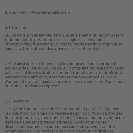
hoto
Livre photo Carré
Tirage photo carrés
Photo sous plexi
Boule à neige personnalisée
Carte remerciement
II. Copyright – Propriété intellectuelle
Livre photo A5 Paysage
Tirage photo rétro
Photo sur carton mousse
E-carte cadeau PHOTO E.Leclerc
Cartes évènement avec rabat
2.1 Titularité
tité
Livre photo Petit Carré
Tirages créatifs
Tableau Photo Prestige
Tirages créatifs
Carte postale en ligne
Le Site dans son ensemble, ainsi que les éléments qui le composent
(notamment, textes, arborescence, logiciels, animations,
Album photo lin ou cuir
Poster photo
Cadres photo
Jeux personnalisés
Faire-part avec photo détachable
photographies, illustrations, schémas, représentations graphiques,
O E.Leclerc
logos, etc.) constituent des œuvres de l'esprit protégées.
Thèmes d'albums photo
Agrandissement photo
Pêle-mêle photo
Décoration personnalisée
Le Site ainsi que les éléments qui le composent sont la propriété
exclusive de L COMMERCE et de leurs propriétaires respectifs, seuls
Album photo voyage
Stickers personnalisés
Porte-poster en bois
Magnets photo
habilités à utiliser les droits de propriété intellectuelle et droits de la
personnalité y afférents, notamment marques, modèles, droits
d'auteur et droit à l'image, à titre originaire ou par l'effet d'une licence
ou d'une autorisation expresse.
Livre photo de l’année
Lot de photos
Cadre multi photos
Textiles personnalisés
Album photo mariage
Boite photo souvenirs
Affiche carte personnalisée
Ecole et bureau
2.2 Sanctions
L'usage de tout ou partie du Site, notamment par téléchargement,
reproduction, transmission, représentation ou diffusion à d'autres
Album photo famille
Trouver une borne
Boîte cadeau
fins que pour l'usage personnel et privé dans un but non commercial
de l'internaute est strictement interdit. La violation de ces
dispositions soumet son auteur aux sanctions prévues au titre
Faber Castell
notamment de la contrefaçon de droits d'auteur, de droit des