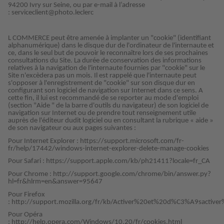
94200 Ivry sur Seine, ou par e-mail à l’adresse
: serviceclient@photo.leclerc
L COMMERCE peut être amenée à implanter un "cookie" (identifiant
alphanumérique) dans le disque dur de l'ordinateur de l'internaute et
ce, dans le seul but de pouvoir le reconnaître lors de ses prochaines
consultations du Site. La durée de conservation des informations
relatives à la navigation de l'internaute fournies par "cookie" sur le
Site n'excèdera pas un mois. Il est rappelé que l'internaute peut
s'opposer à l'enregistrement de "cookie" sur son disque dur en
configurant son logiciel de navigation sur Internet dans ce sens. A
cette fin, il lui est recommandé de se reporter au mode d'emploi
(section "Aide " de la barre d'outils du navigateur) de son logiciel de
navigation sur Internet ou de prendre tout renseignement utile
auprès de l'éditeur dudit logiciel ou en consultant la rubrique « aide »
de son navigateur ou aux pages suivantes :
Pour Internet Explorer : https://support.microsoft.com/fr-
fr/help/17442/windows-internet-explorer-delete-manage-cookies
Pour Safari : https://support.apple.com/kb/ph21411?locale=fr_CA
Pour Chrome : http://support.google.com/chrome/bin/answer.py?
hl=fr&hlrm=en&answer=95647
Pour Firefox
: http://support.mozilla.org/fr/kb/Activer%20et%20d%C3%A9sactive
Pour Opéra
: http://help.opera.com/Windows/10.20/fr/cookies.html