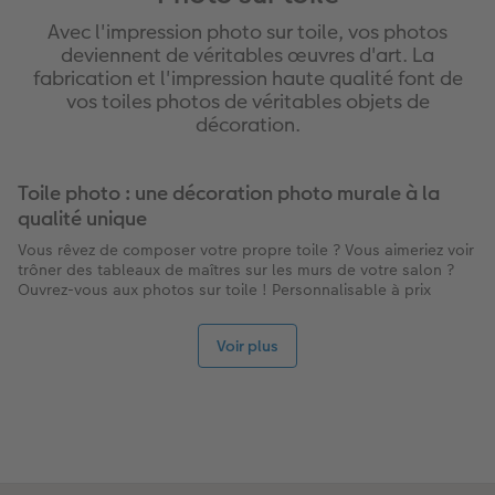
Avec l'impression photo sur toile, vos photos
deviennent de véritables œuvres d'art. La
fabrication et l'impression haute qualité font de
vos toiles photos de véritables objets de
décoration.
Toile photo : une décoration photo murale à la
qualité unique
Vous rêvez de composer votre propre toile ? Vous aimeriez voir
trôner des tableaux de maîtres sur les murs de votre salon ?
Ouvrez-vous aux photos sur toile ! Personnalisable à prix
E.Leclerc avec notre logiciel de création en ligne, le tableau
photo façon impression photo sur toile est une invitation à la
Voir plus
création. Artistes en herbe, venez sublimer vos photos sur un
support de choix : la toile. Montée sur un châssis en bois
solide, votre toile photo reprend les marques de noblesse des
tableaux d'artistes. Outre le cadre, la photo sur toile s'exprime
dans toute sa majesté grâce à une impression 12 couleurs et
des finitions de qualité. Véritable œuvre d'art, elle donne à
votre intérieur une décoration à la touche artistique sans pareil
! La toile photo et le
poster photo
sont aussi des produits