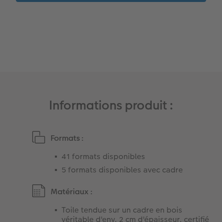
Album photo famille
Trouver une borne
Boîte cadeau
Faber Castell
Informations produit :
Formats :
41 formats disponibles
5 formats disponibles avec cadre
Matériaux :
Toile tendue sur un cadre en bois
véritable d'env. 2 cm d'épaisseur, certifié