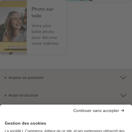
Photo sur
toile
Votre plus
belle photo
pour décorer
votre intérieur
Moyens de paiement
Mode de livraison
Qualité et sécurité
Certifications avec CEWE