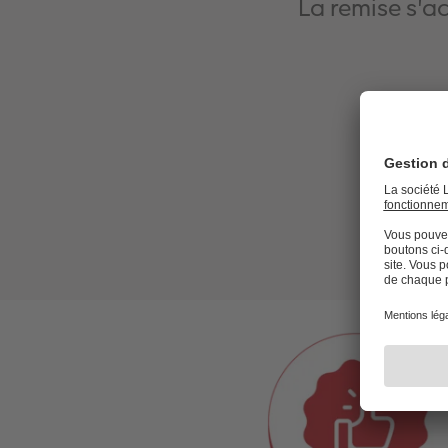
La remise s'a
dès 2
Cod