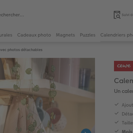
Suivi
urales
Cadeaux photo
Magnets
Puzzles
Calendriers p
avec photos détachables
Calen
Un cale
Ajou
Détac
Taill
Mois