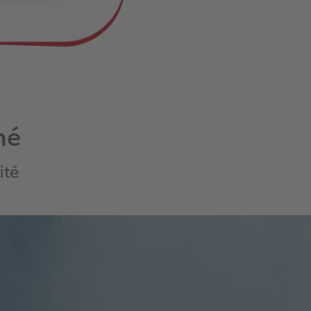
né
ité