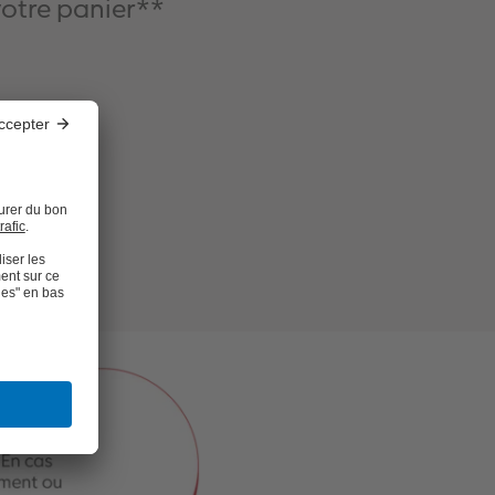
votre panier**
ires ⭐
EN20