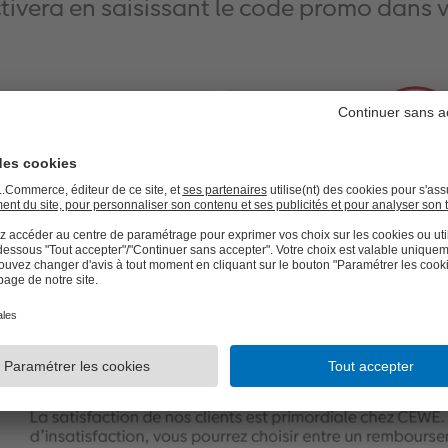
ctivera en saisissant le code promo dans 
 exemplaires ⭐
dès 3 exemplaires ⭐
dès 5 exempla
e : CALEN10
Code : CALEN15
Code : CAL