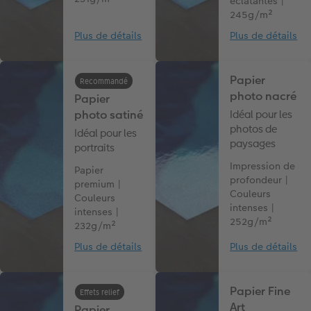
éclatantes |
245g/m²
Plus de détails
Plus de détails
Papier
Recommandé
photo nacré
Papier
photo satiné
Idéal pour les
photos de
Idéal pour les
paysages
portraits
Impression de
Papier
profondeur |
premium |
Couleurs
Couleurs
intenses |
intenses |
252g/m²
232g/m²
Plus de détails
Plus de détails
Papier Fine
Effets relief
Art
Papier