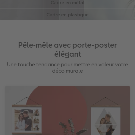
Finition haut de gamme
Cadre léger et économique
Coloris : noir, argent, cuivre, or
Plastique de qualité, finition légèrement
Disponible avec ou sans passe‑partout
brillante
Coloris : noir, blanc
Pêle‑mêle avec porte-poster
Sans passe‑partout
élégant
Une touche tendance pour mettre en valeur votre
déco murale