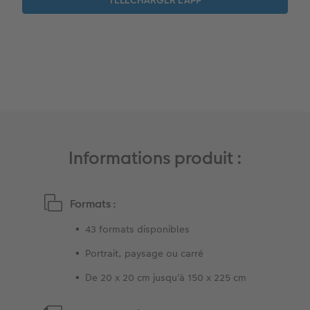
Album photo famille
Trouver une borne
Boîte cadeau
Faber Castell
Informations produit :
Formats :
43 formats disponibles
Portrait, paysage ou carré
De 20 x 20 cm jusqu'à 150 x 225 cm