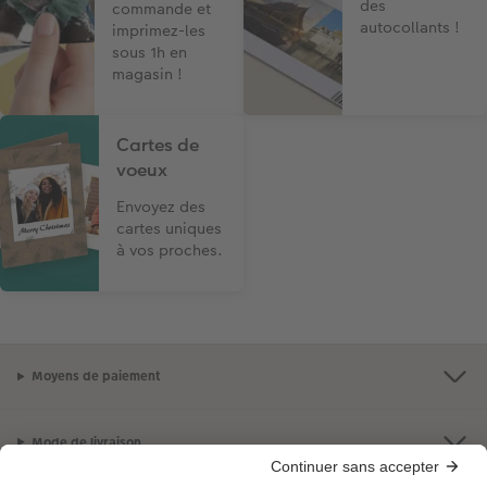
des
commande et
autocollants !
imprimez-les
sous 1h en
magasin !
Cartes de
voeux
Envoyez des
cartes uniques
à vos proches.
Moyens de paiement
Mode de livraison