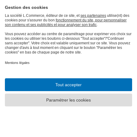
Qualité et sécurité
Certifications avec CEWE
LES PRODUITS
E.LECLERC
AIDE ET INFORMATION
INFORMATIONS LÉGALES
* Prix hors frais de livraison
Tarifs
|
Cookies
Besoin d'aide ou d'un conseil pour créer votre produit ?
09 80 09 00 90
,
7j/7, de 9h à 22h (prix d’un appel local)