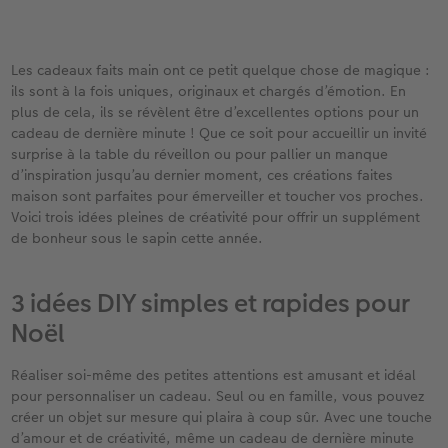
hoto
Livre photo Carré
Tirage photo carrés
Photo sous plexi
Boule à neige personnalisée
Carte remerciement
Livre photo A5 Paysage
Tirage photo rétro
Photo sur carton mousse
E-carte cadeau PHOTO E.Leclerc
Cartes évènement avec rabat
Les cadeaux faits main ont ce petit quelque chose de magique :
ils sont à la fois uniques, originaux et chargés d’émotion. En
tité
Livre photo Petit Carré
Tirages créatifs
Tableau Photo Prestige
Tirages créatifs
Carte postale en ligne
plus de cela, ils se révèlent être d’excellentes options pour un
cadeau de dernière minute ! Que ce soit pour accueillir un invité
Album photo lin ou cuir
Poster photo
Cadres photo
Jeux personnalisés
Faire-part avec photo détachable
surprise à la table du réveillon ou pour pallier un manque
O E.Leclerc
d’inspiration jusqu’au dernier moment, ces créations faites
maison sont parfaites pour émerveiller et toucher vos proches.
Thèmes d'albums photo
Agrandissement photo
Pêle-mêle photo
Décoration personnalisée
Voici trois idées pleines de créativité pour offrir un supplément
de bonheur sous le sapin cette année.
Album photo voyage
Stickers personnalisés
Porte-poster en bois
Magnets photo
Livre photo de l’année
Lot de photos
Cadre multi photos
Textiles personnalisés
3 idées DIY simples et rapides pour
Noël​
Album photo mariage
Boite photo souvenirs
Affiche carte personnalisée
Ecole et bureau
Réaliser soi-même des petites attentions est amusant et idéal
Album photo famille
Trouver une borne
Boîte cadeau
pour personnaliser un cadeau. Seul ou en famille, vous pouvez
créer un objet sur mesure qui plaira à coup sûr. Avec une touche
d’amour et de créativité, même un cadeau de dernière minute
Faber Castell