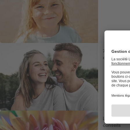
7 idées pou
couple
La macropho
conseils