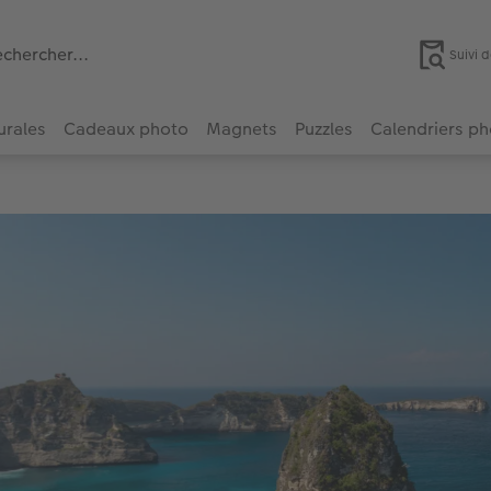
Suivi
urales
Cadeaux photo
Magnets
Puzzles
Calendriers p