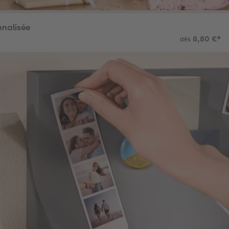
nnalisée
8,80 €
*
dès