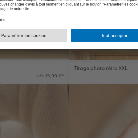
Tirage photo rétro XXL
15,90 €
*
dès