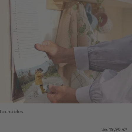
étachables
19,90 €
*
dès