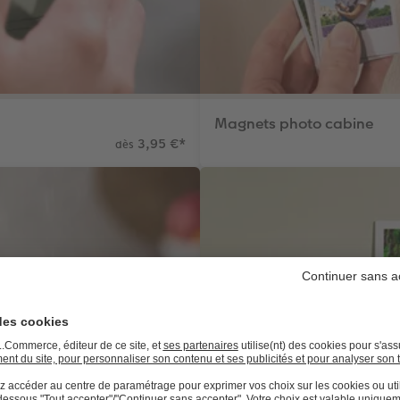
Magnets photo cabine
3,95 €
*
dès