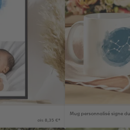
Mug personnalisé signe d
8,35 €
*
dès