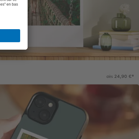
24,90 €
*
dès