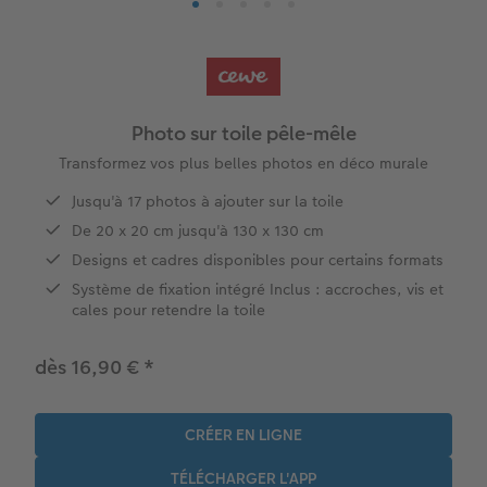
Livre photo XXL Paysage
Tirages photo sur papier 100% recyclé
Photo hexagonale
Porte-clés photo
Faire-part Baptême
hoto
Livre photo Carré
Tirage photo carrés
Photo sous plexi
Boule à neige personnalisée
Carte remerciement
Photo sur toile pêle-mêle
Livre photo A5 Paysage
Tirage photo rétro
Photo sur carton mousse
E-carte cadeau PHOTO E.Leclerc
Cartes évènement avec rabat
Transformez vos plus belles photos en déco murale
tité
Livre photo Petit Carré
Tirages créatifs
Tableau Photo Prestige
Tirages créatifs
Carte postale en ligne
Jusqu'à 17 photos à ajouter sur la toile
De 20 x 20 cm jusqu'à 130 x 130 cm
Album photo lin ou cuir
Poster photo
Cadres photo
Jeux personnalisés
Faire-part avec photo détachable
O E.Leclerc
Designs et cadres disponibles pour certains formats
Système de fixation intégré​ Inclus : accroches, vis et
Thèmes d'albums photo
Agrandissement photo
Décoration personnalisée
Pêle-mêle photo
cales pour retendre la toile
Album photo voyage
Stickers personnalisés
Porte-poster en bois
Magnets photo
dès 16,90 €
*
Livre photo de l’année
Lot de photos
Cadre multi photos
Textiles personnalisés
Album photo mariage
Boite photo souvenirs
Affiche carte personnalisée
Ecole et bureau