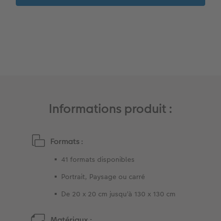
Album photo famille
Trouver une borne
Boîte cadeau
Faber Castell
Informations produit :
Formats :
41 formats disponibles
Portrait, Paysage ou carré
De 20 x 20 cm jusqu'à 130 x 130 cm
Matériaux :