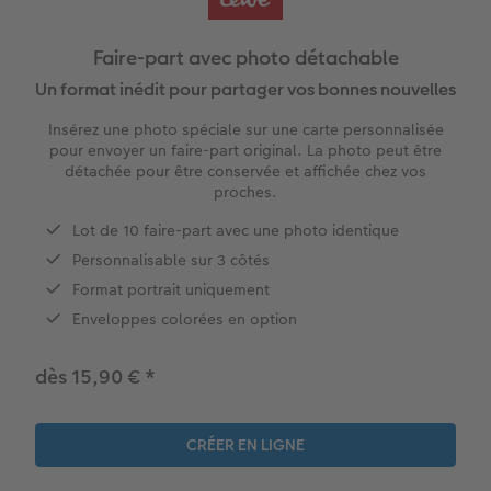
hoto
Livre photo Carré
Tirage photo carrés
Photo sous plexi
Boule à neige personnalisée
Carte remerciement
Faire-part avec photo détachable
Livre photo A5 Paysage
Tirage photo rétro
Photo sur carton mousse
E-carte cadeau PHOTO E.Leclerc
Cartes évènement avec rabat
Un format inédit pour partager vos bonnes nouvelles
tité
Livre photo Petit Carré
Tirages créatifs
Tableau Photo Prestige
Tirages créatifs
Carte postale en ligne
Insérez une photo spéciale sur une carte personnalisée
pour envoyer un faire-part original. La photo peut être
Album photo lin ou cuir
Poster photo
Cadres photo
Jeux personnalisés
Faire-part avec photo détachable
détachée pour être conservée et affichée chez vos
O E.Leclerc
proches.
Thèmes d'albums photo
Agrandissement photo
Pêle-mêle photo
Décoration personnalisée
Lot de 10 faire-part avec une photo identique
Personnalisable sur 3 côtés
Album photo voyage
Stickers personnalisés
Porte-poster en bois
Magnets photo
Format portrait uniquement
Enveloppes colorées en option
Livre photo de l’année
Lot de photos
Cadre multi photos
Textiles personnalisés
dès 15,90 €
*
Album photo mariage
Boite photo souvenirs
Affiche carte personnalisée
Ecole et bureau
Album photo famille
Trouver une borne
Boîte cadeau
Faber Castell